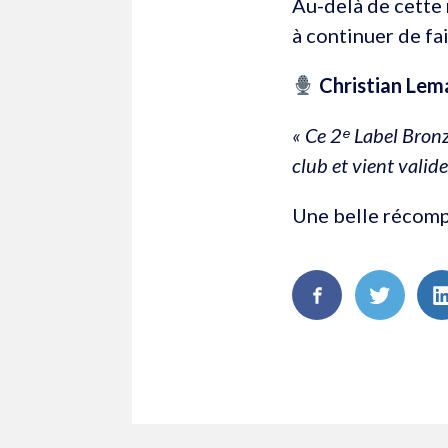
Au-delà de cette 
à continuer de fa
Christian Lema
« Ce 2ᵉ Label Bronz
club et vient valid
Une belle récomp
FaceBook
Twitte
L