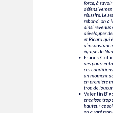
force, à savoir
défensivement.
réussite. Le s
rebond, on a l
ainsi revenus 
développer des
et Ricard qui 
d’inconstance 
équipe de Nant
Franck Colli
des pourcenta
ces conditions
un moment don
en première mi
trop de joueur
Valentin Bigo
encaisse trop 
hauteur ce soi
on a raté trop 