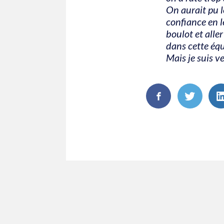
On aurait pu l
confiance en l
boulot et alle
dans cette équ
Mais je suis v
FaceBook
Twitte
L