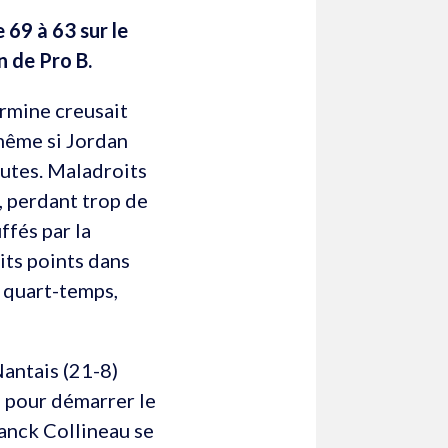
 69 à 63 sur le
n de Pro B.
ermine creusait
 même si Jordan
utes. Maladroits
, perdant trop de
ffés par la
its points dans
 quart-temps,
Nantais (21-8)
n pour démarrer le
anck Collineau se