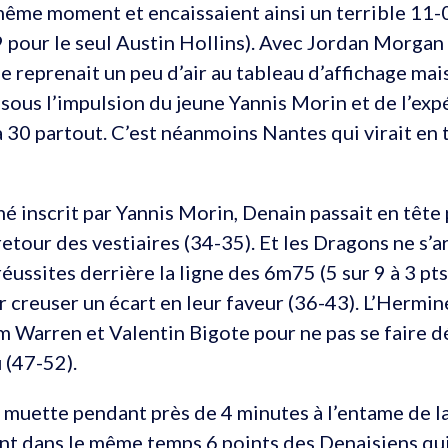
même moment et encaissaient ainsi un terrible 11-0
 pour le seul Austin Hollins). Avec Jordan Morgan
e reprenait un peu d’air au tableau d’affichage mais
 sous l’impulsion du jeune Yannis Morin et de l’exp
à 30 partout. C’est néanmoins Nantes qui virait en t
mé inscrit par Yannis Morin, Denain passait en tête
etour des vestiaires (34-35). Et les Dragons ne s’ar
réussites derrière la ligne des 6m75 (5 sur 9 à 3 pt
 creuser un écart en leur faveur (36-43). L’Hermin
 Warren et Valentin Bigote pour ne pas se faire 
 (47-52).
 muette pendant près de 4 minutes à l’entame de l
nt dans le même temps 6 points des Denaisiens qui