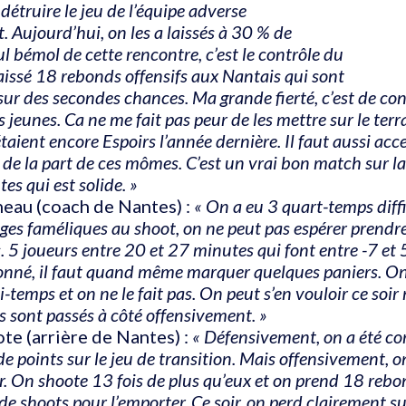
 détruire le jeu de l’équipe adverse
 Aujourd’hui, on les a laissés à 30 % de
eul bémol de cette rencontre, c’est le contrôle du
aissé 18 rebonds offensifs aux Nantais qui sont
sur des secondes chances. Ma grande fierté, c’est de co
 jeunes. Ca ne me fait pas peur de les mettre sur le te
étaient encore Espoirs l’année dernière. Il faut aussi acc
de la part de ces mômes. C’est un vrai bon match sur la
es qui est solide. »
neau (coach de Nantes) :
« On a eu 3 quart-temps diffic
ges faméliques au shoot, on ne peut pas espérer prend
. 5 joueurs entre 20 et 27 minutes qui font entre -7 et 
né, il faut quand même marquer quelques paniers. On d
-temps et on ne le fait pas. On peut s’en vouloir ce soi
s sont passés à côté offensivement. »
te (arrière de Nantes) :
« Défensivement, on a été co
de points sur le jeu de transition. Mais offensivement, on
r. On shoote 13 fois de plus qu’eux et on prend 18 rebo
de shoots pour l’emporter. Ce soir, on perd clairement sur