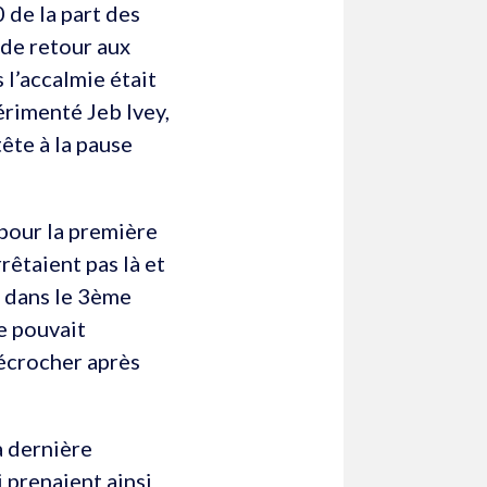
 de la part des
 de retour aux
 l’accalmie était
érimenté Jeb Ivey,
ête à la pause
 pour la première
rêtaient pas là et
s dans le 3ème
e pouvait
décrocher après
a dernière
 prenaient ainsi