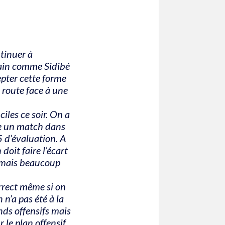
ntinuer à
rrain comme Sidibé
epter cette forme
 route face à une
iles ce soir. On a
re un match dans
5 d’évaluation. A
oit faire l’écart
r mais beaucoup
rrect même si on
 n’a pas été à la
nds offensifs mais
 le plan offensif.