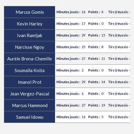
Marcus Gomis
16
4
Kevin Harley
17
0
Ivan Ramljak
29
15
Narcisse Ngoy
25
8
Aurèle Brena-Chemille
27
11
Soumaïla Koita
2
0
Imanol Prot
29
14
Jean Vergez-Pascal
6
0
Marcus Hammond
27
19
Samuel Idowu
16
5