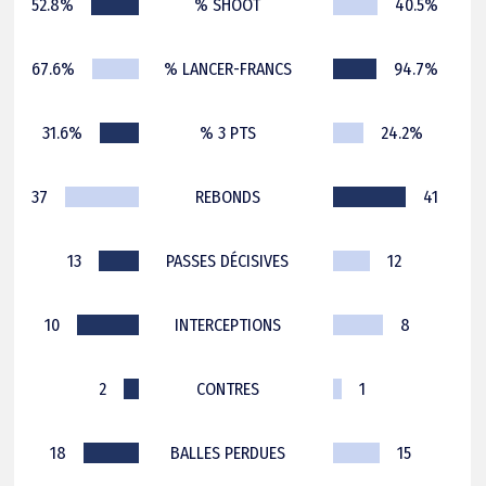
52.8%
% SHOOT
40.5%
67.6%
% LANCER-FRANCS
94.7%
31.6%
% 3 PTS
24.2%
37
REBONDS
41
13
PASSES DÉCISIVES
12
10
INTERCEPTIONS
8
2
CONTRES
1
18
BALLES PERDUES
15