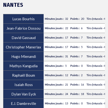
NANTES
Lucas Bourhis
32
20
Jean-Fabrice Dossou
22
6
David Gassaud
17
7
Christopher Manerlax
17
5
Hugo Mienandi
31
7
Mathys Kangudia
5
0
Raphaël Boum
12
2
Isaiah Ross
21
16
Dylan Van Eyck
24
18
E.J. Dambreville
13
0