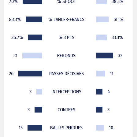
70%
% SHOOT
38.5%
83.3%
% LANCER-FRANCS
61.1%
36.7%
% 3 PTS
33.3%
31
REBONDS
32
26
PASSES DÉCISIVES
11
3
INTERCEPTIONS
4
3
CONTRES
3
15
BALLES PERDUES
10