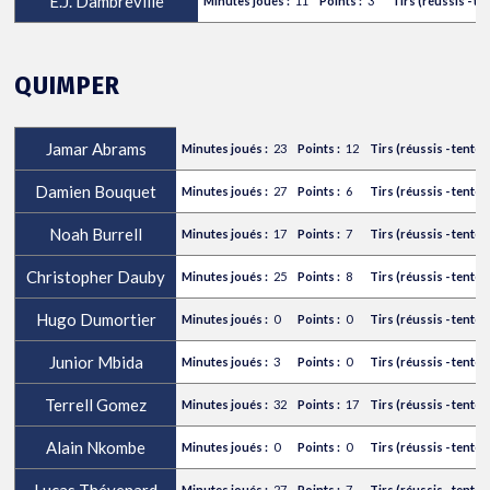
E.J. Dambreville
11
3
QUIMPER
Jamar Abrams
23
12
Damien Bouquet
27
6
Noah Burrell
17
7
Christopher Dauby
25
8
Hugo Dumortier
0
0
Junior Mbida
3
0
Terrell Gomez
32
17
Alain Nkombe
0
0
Lucas Thévenard
27
7