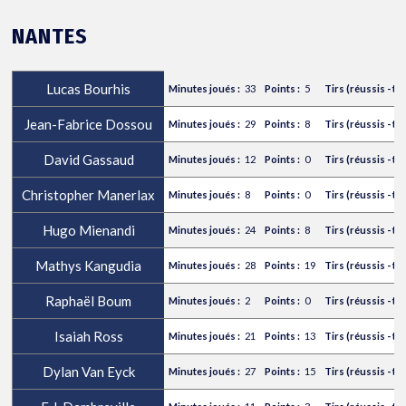
NANTES
Lucas Bourhis
33
5
Jean-Fabrice Dossou
29
8
David Gassaud
12
0
Christopher Manerlax
8
0
Hugo Mienandi
24
8
Mathys Kangudia
28
19
Raphaël Boum
2
0
Isaiah Ross
21
13
Dylan Van Eyck
27
15