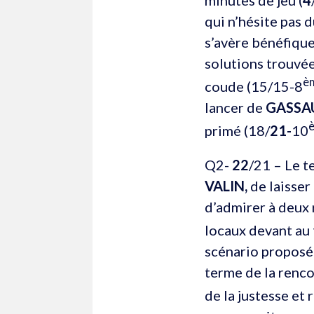
qui n’hésite pas 
s’avère bénéfique
solutions trouvée
è
coude (15/15-8
lancer de
GASSA
primé (18/
21-
10
Q2-
22
/21 – Le t
VALIN,
de laisser
d’admirer à deux 
locaux devant au 
scénario proposé 
terme de la renc
de la justesse et