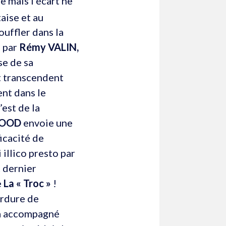
 mais l’écart ne
taise et au
ouffler dans la
é par
Rémy VALIN,
se de sa
t transcendent
ent dans le
’est de la
OOD
envoie une
ficacité de
 illico presto par
t dernier
e
La « Troc »
!
ordure de
era accompagné