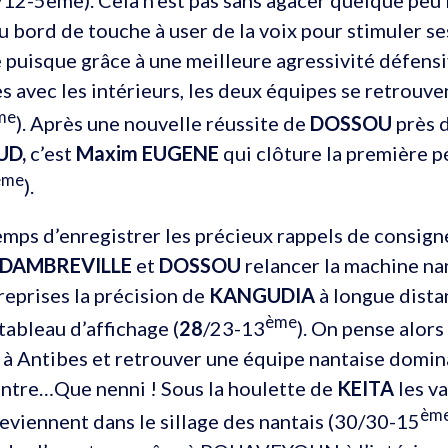
du bord de touche à user de la voix pour stimuler se
 puisque grâce à une meilleure agressivité défens
s avec les intérieurs, les deux équipes se retrouve
me
). Après une nouvelle réussite de
DOSSOU
près d
UD,
c’est
Maxim EUGENE
qui clôture la première p
ème
).
emps d’enregistrer les précieux rappels de consig
DAMBREVILLE
et
DOSSOU
relancer la machine na
reprises la précision de
KANGUDIA
à longue distan
ème
tableau d’affichage (
28
/23-13
). On pense alors
à Antibes et retrouver une équipe nantaise domina
ontre…Que nenni ! Sous la houlette de
KEITA
les v
èm
 reviennent dans le sillage des nantais (30/30-15