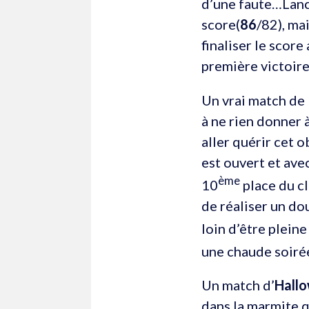
d’une faute…Lance
score(
86
/82), ma
finaliser le score
première victoire
Un vrai match de
à ne rien donner 
aller quérir cet 
est ouvert et ave
ème
10
place du cl
de réaliser un do
loin d’être pleine
une chaude soiré
Un match d’
Hall
dans la marmite q