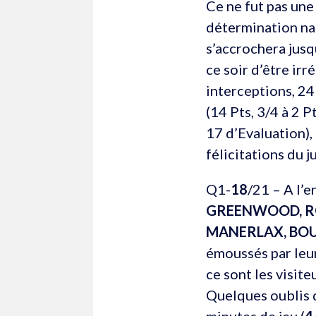
Ce ne fut pas une 
détermination nan
s’accrochera jusq
ce soir d’être irr
interceptions, 24
(14 Pts, 3/4 à 2 P
17 d’Evaluation),
félicitations du ju
Q1-
18
/21 – A l’
GREENWOOD, R
MANERLAX, BOU
émoussés par leur
ce sont les visit
Quelques oublis 
minutes de jeu (
4