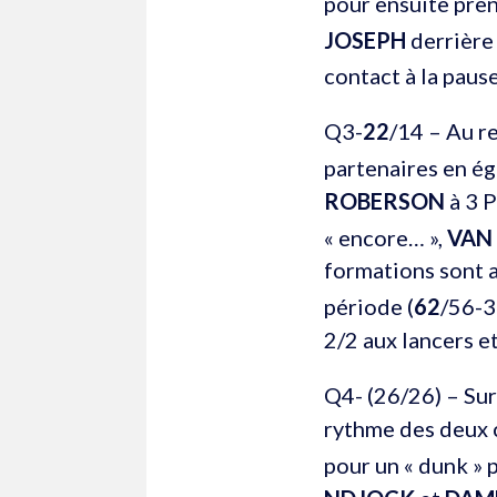
pour ensuite pre
JOSEPH
derrière 
contact à la paus
Q3-
22
/14 – Au r
partenaires en ég
ROBERSON
à 3 P
« encore… »,
VAN
formations sont a
période (
62
/56-
2/2 aux lancers e
Q4- (26/26) – Sur
rythme des deux 
pour un « dunk » 