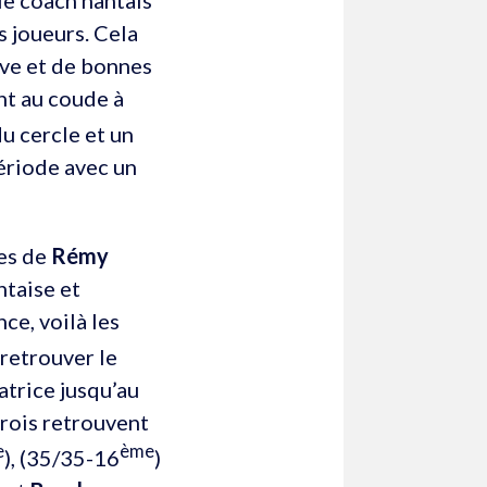
s joueurs. Cela
ive et de bonnes
nt au coude à
u cercle et un
ériode avec un
nes de
Rémy
ntaise et
ce, voilà les
 retrouver le
trice jusqu’au
arois retrouvent
e
ème
), (35/35-16
)