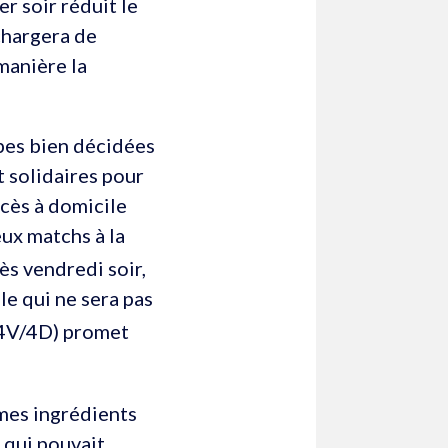
er soir réduit le
chargera de
 manière la
pes bien décidées
t solidaires pour
ccès à domicile
eux matchs à la
ès vendredi soir,
le qui ne sera pas
4V/4D) promet
êmes ingrédients
 qui pouvait