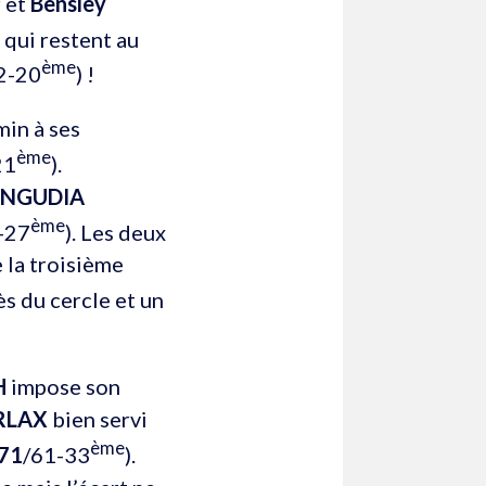
 et
Bensley
 qui restent au
ème
42-20
) !
in à ses
ème
21
).
NGUDIA
ème
6-27
). Les deux
 la troisième
s du cercle et un
H
impose son
RLAX
bien servi
ème
71
/61-33
).