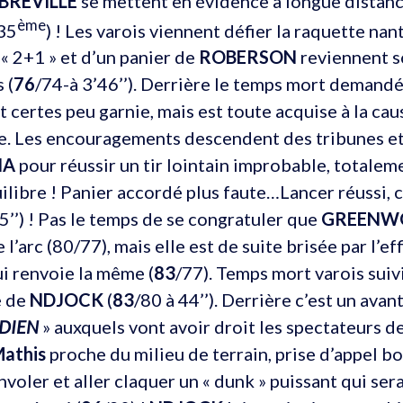
BREVILLE
se mettent en évidence à longue distance
ème
35
) ! Les varois viennent défier la raquette nan
« 2+1 » et d’un panier de
ROBERSON
reviennent s
 (
76
/74-à 3’46’’). Derrière le temps mort demand
t certes peu garnie, mais est toute acquise à la cau
e. Les encouragements descendent des tribunes e
IA
pour réussir un tir lointain improbable, totalem
ilibre ! Panier accordé plus faute…Lancer réussi, c
5’’) ! Pas le temps de se congratuler que
GREENW
 l’arc (80/77), mais elle est de suite brisée par l’ef
i renvoie la même (
83
/77). Temps mort varois suivi
é de
NDJOCK
(
83
/80 à 44’’). Derrière c’est un avan
DIEN
» auxquels vont avoir droit les spectateurs d
athis
proche du milieu de terrain, prise d’appel b
nvoler et aller claquer un « dunk » puissant qui s