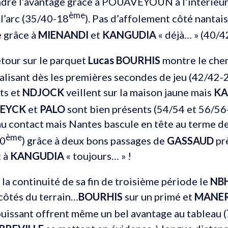
ndre l’avantage grâce à POUAVEYOUN à l’intérieur
ème
l’arc (35/40-18
). Pas d’affolement côté nantais
e grâce à
MIENANDI
et
KANGUDIA
« déjà… » (40/
etour sur le parquet
Lucas BOURHIS
montre le chem
alisant dès les premières secondes de jeu (42/42-
ts et
NDJOCK
veillent sur la maison jaune mais
KA
 EYCK
et
PALO
sont bien présents (54/54 et 56/5
u contact mais Nantes bascule en tête au terme de
ème
30
) grâce à deux bons passages de
GASSAUD
prè
t à
KANGUDIA
« toujours… » !
 la continuité de sa fin de troisième période le
NB
côtés du terrain…
BOURHIS
sur un primé et
MANE
puissant offrent même un bel avantage au tableau (