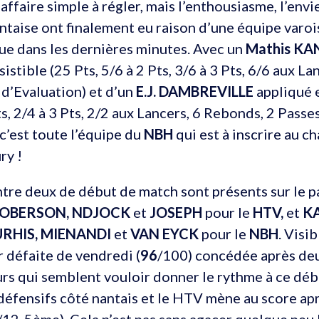
affaire simple à régler, mais l’enthousiasme, l’envie
taise ont finalement eu raison d’une équipe varoi
ue dans les dernières minutes. Avec un
Mathis K
ésistible (25 Pts, 5/6 à 2 Pts, 3/6 à 3 Pts, 6/6 aux La
 d’Evaluation) et d’un
E.J. DAMBREVILLE
appliqué e
ts, 2/4 à 3 Pts, 2/2 aux Lancers, 6 Rebonds, 2 Passes
 c’est toute l’équipe du
NBH
qui est à inscrire au c
ry !
entre deux de début de match sont présents sur le 
OBERSON, NDJOCK
et
JOSEPH
pour le
HTV,
et
K
RHIS, MIENANDI
et
VAN EYCK
pour le
NBH
. Visi
 défaite de vendredi (
96
/100) concédée après deu
eurs qui semblent vouloir donner le rythme à ce dé
défensifs côté nantais et le HTV mène au score ap
/12-5ème). Cela n’est pas sans agacer quelque peu 