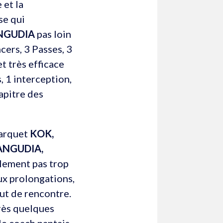
 et la
se qui
ANGUDIA
pas loin
ncers, 3 Passes, 3
t très efficace
, 1 interception,
hapitre des
parquet
KOK,
ANGUDIA,
blement pas trop
x prolongations,
but de rencontre.
rès quelques
le coach nantais