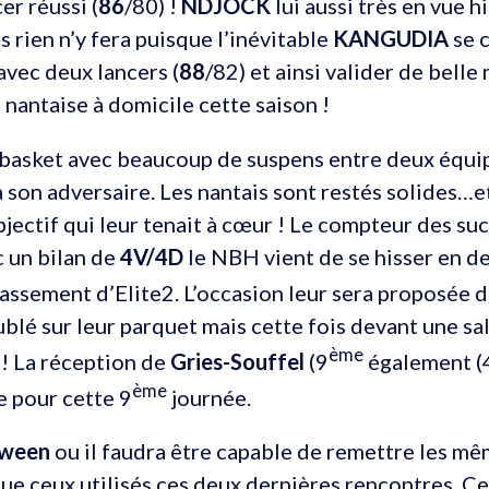
r réussi (
86
/80) !
NDJOCK
lui aussi très en vue hi
is rien n’y fera puisque l’inévitable
KANGUDIA
se 
 avec deux lancers (
88
/82) et ainsi valider de belle
 nantaise à domicile cette saison !
 basket avec beaucoup de suspens entre deux équi
à son adversaire. Les nantais sont restés solides…e
objectif qui leur tenait à cœur ! Le compteur des su
c un bilan de
4V/4D
le NBH vient de se hisser en d
assement d’Elite2. L’occasion leur sera proposée d
ublé sur leur parquet mais cette fois devant une sal
ème
 ! La réception de
Gries-Souffel
(9
également (
ème
e pour cette 9
journée.
oween
ou il faudra être capable de remettre les m
ue ceux utilisés ces deux dernières rencontres. Ce