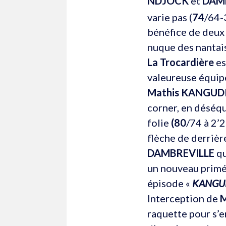
NDJOCK
et
DAM
varie pas (
74
/64-
bénéfice de deux 
nuque des nantais
La Trocardière
es
valeureuse équip
Mathis KANGUD
corner, en déséqu
folie
(80
/74 à 2’2
flèche de derrière
DAMBREVILLE
qu
un nouveau prim
épisode «
KANGU
Interception de
M
raquette pour s’e