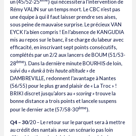
un (45/52-25
) qui nécessitera l’intervention de
Rémy VALIN sur un temps mort. Le CBC n’est pas
une équipe à qui il faut laisser prendre ses aises,
sous peine de mauvaise surprise. Le précieux VAN
EYCK l’a bien compris ! En l’absence de KANGUDIA
mis au repos sur le banc, il se charge du labeur avec
efficacité, en inscrivant sept points consécutifs,
complétés par un 2/2 aux lancers de BOUM (51/53-
ème
28
). Dans la dernière minute BOURHIS de loin,
suivi du
« dunk à très haute altitude »
de
DAMBREVILLE, redonnent l’avantage à Nantes
(56/55) pour le plus grand plaisir de « La Troc » !
BRIKI discret jusqu’alors au
« scoring »
trouve la
bonne distance a trois points et lancele suspens
ème
pour le dernier acte (57/58-30
).
Q4 – 30
/20 – Le retour sur le parquet sera à mettre
au crédit des nantais avec un scénario pas loin