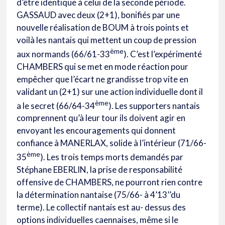
d’être identique à celui de la seconde période.
GASSAUD avec deux (2+1), bonifiés par une
nouvelle réalisation de BOUM à trois points et
voilà les nantais qui mettent un coup de pression
ème
aux normands (66/61-33
). C’est l’expérimenté
CHAMBERS qui se met en mode réaction pour
empêcher que l’écart ne grandisse trop vite en
validant un (2+1) sur une action individuelle dont il
ème
a le secret (66/64-34
). Les supporters nantais
comprennent qu’à leur tour ils doivent agir en
envoyant les encouragements qui donnent
confiance à MANERLAX, solide à l’intérieur (71/66-
ème
35
). Les trois temps morts demandés par
Stéphane EBERLIN, la prise de responsabilité
offensive de CHAMBERS, ne pourront rien contre
la détermination nantaise (75/66- à 4’13’’du
terme). Le collectif nantais est au- dessus des
options individuelles caennaises, même si le