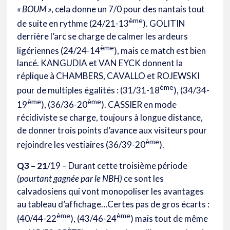
« BOUM »
, cela donne un 7/0 pour des nantais tout
ème
de suite en rythme (24/21-13
). GOLITIN
derrière l’arc se charge de calmer les ardeurs
ème
ligériennes (24/24-14
), mais ce match est bien
lancé. KANGUDIA et VAN EYCK donnent la
réplique à CHAMBERS, CAVALLO et ROJEWSKI
ème
pour de multiples égalités : (31/31-18
), (34/34-
ème
ème
19
), (36/36-20
). CASSIER en mode
récidiviste se charge, toujours à longue distance,
de donner trois points d’avance aux visiteurs pour
ème
rejoindre les vestiaires (36/39-20
).
Q3 – 21
/19 – Durant cette troisième période
(pourtant gagnée par le NBH)
ce sont les
calvadosiens qui vont monopoliser les avantages
au tableau d’affichage…Certes pas de gros écarts :
ème
ème
(40/44-22
), (43/46-24
) mais tout de même
ème