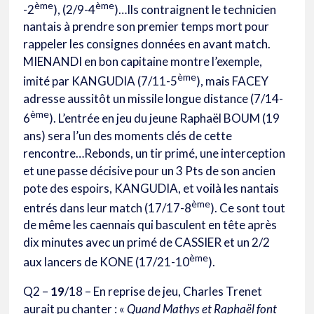
ème
ème
-2
), (2/9-4
)…Ils contraignent le technicien
nantais à prendre son premier temps mort pour
rappeler les consignes données en avant match.
MIENANDI en bon capitaine montre l’exemple,
ème
imité par KANGUDIA (7/11-5
), mais FACEY
adresse aussitôt un missile longue distance (7/14-
ème
6
). L’entrée en jeu du jeune Raphaël BOUM (19
ans) sera l’un des moments clés de cette
rencontre…Rebonds, un tir primé, une interception
et une passe décisive pour un 3 Pts de son ancien
pote des espoirs, KANGUDIA, et voilà les nantais
ème
entrés dans leur match (17/17-8
). Ce sont tout
de même les caennais qui basculent en tête après
dix minutes avec un primé de CASSIER et un 2/2
ème
aux lancers de KONE (17/21-10
).
Q2 –
19
/18 – En reprise de jeu, Charles Trenet
aurait pu chanter : «
Quand Mathys et Raphaël font