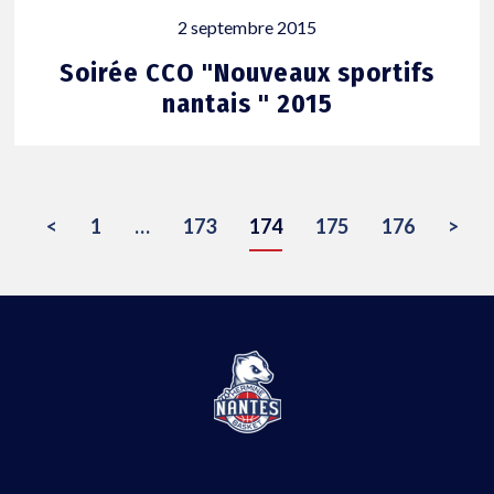
2 septembre 2015
Soirée CCO "Nouveaux sportifs
nantais " 2015
POSTS
<
1
…
173
174
175
176
>
NAVIGATION